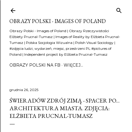
Przejdź do głównej zawartości
OBRAZY POLSKI - IMAGES OF POLAND
Obrazy Polski - Images of Poland | Obrazy Rzeczywistości
Elżbiety Prucnal-Tumasz | Images of Reality by Elżbieta Prucnal-
Tumasz | Polska Socjologia Wizualna | Polish Visual Sociology |
#zdjęcia ludzi, wydarzeń, miejsc, przestrzeni PL #pictures of
Poland | Independent project by Elżbieta Prucnal-Tumasz
OBRAZY POLSKI NA FB
WIĘCEJ…
grudnia 26, 2025
ŚWIERADÓW ZDRÓJ ZIMĄ - SPACER PO...
ARCHITEKTURA MIASTA. ZDJĘCIA:
ELŻBIETA PRUCNAL-TUMASZ