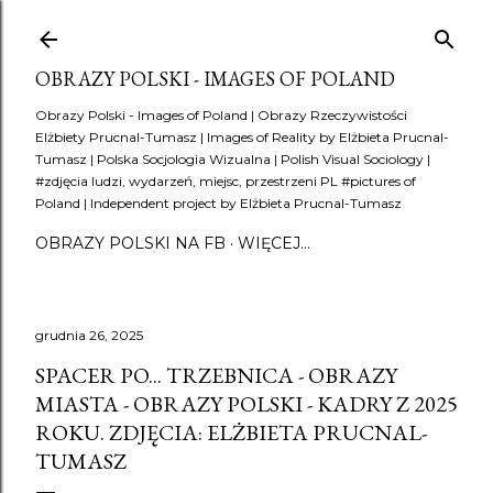
Przejdź do głównej zawartości
OBRAZY POLSKI - IMAGES OF POLAND
Obrazy Polski - Images of Poland | Obrazy Rzeczywistości
Elżbiety Prucnal-Tumasz | Images of Reality by Elżbieta Prucnal-
Tumasz | Polska Socjologia Wizualna | Polish Visual Sociology |
#zdjęcia ludzi, wydarzeń, miejsc, przestrzeni PL #pictures of
Poland | Independent project by Elżbieta Prucnal-Tumasz
OBRAZY POLSKI NA FB
WIĘCEJ…
grudnia 26, 2025
SPACER PO... TRZEBNICA - OBRAZY
MIASTA - OBRAZY POLSKI - KADRY Z 2025
ROKU. ZDJĘCIA: ELŻBIETA PRUCNAL-
TUMASZ