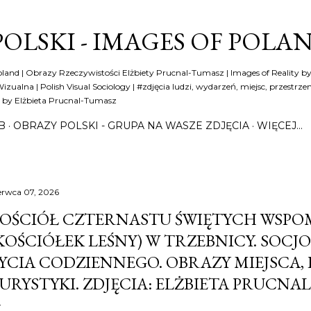
Przejdź do głównej zawartości
OLSKI - IMAGES OF POLA
oland | Obrazy Rzeczywistości Elżbiety Prucnal-Tumasz | Images of Reality by
zualna | Polish Visual Sociology | #zdjęcia ludzi, wydarzeń, miejsc, przestrzen
t by Elżbieta Prucnal-Tumasz
B
OBRAZY POLSKI - GRUPA NA WASZE ZDJĘCIA
WIĘCEJ…
erwca 07, 2026
OŚCIÓŁ CZTERNASTU ŚWIĘTYCH WSPO
KOŚCIÓŁEK LEŚNY) W TRZEBNICY. SOCJ
YCIA CODZIENNEGO. OBRAZY MIEJSCA, P
URYSTYKI. ZDJĘCIA: ELŻBIETA PRUCNA