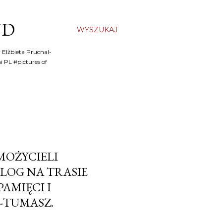
ND
WYSZUKAJ
 Elżbieta Prucnal-
i PL #pictures of
MOŻYCIELI
OLOG NA TRASIE
AMIĘCI I
L-TUMASZ.