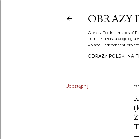
OBRAZY P
Obrazy Polski - Images of P
Tumasz | Polska Socjologia Wi
Poland | Independent projec
OBRAZY POLSKI NA F
Udostępnij
cz
K
(
Ż
T