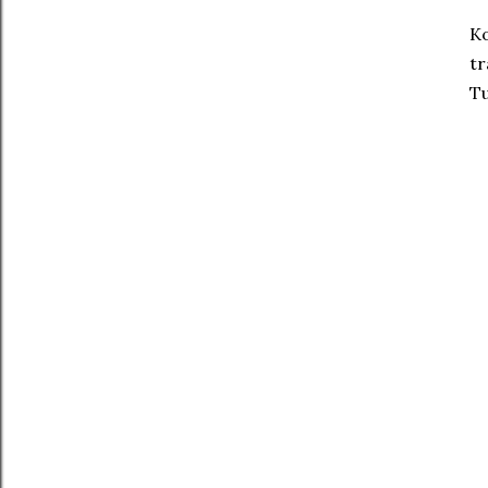
Ko
tr
T