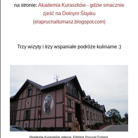
na stronie:
Akademia Kuraszków - gdzie smacznie
zjeść na Dolnym Śląsku
(elaprucnaltumasz.blogspot.com)
Trzy wizyty i trzy wspaniałe podróże kulinarne :)
Akademia Kuraszków, zdjęcia: Elżbieta Prucnal-Tumasz