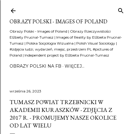
Przejdź do głównej zawartości
OBRAZY POLSKI - IMAGES OF POLAND
Obrazy Polski - Images of Poland | Obrazy Rzeczywistości
Elżbiety Prucnal-Tumasz | Images of Reality by Elżbieta Prucnal-
Tumasz | Polska Socjologia Wizualna | Polish Visual Sociology |
#zdjęcia ludzi, wydarzeń, miejsc, przestrzeni PL #pictures of
Poland | Independent project by Elżbieta Prucnal-Tumasz
OBRAZY POLSKI NA FB
WIĘCEJ…
września 26, 2023
TUMASZ POWIAT TRZEBNICKI W
AKADEMII KURASZKÓW - ZDJĘCIA Z
2017 R. - PROMUJEMY NASZE OKOLICE
OD LAT WIELU