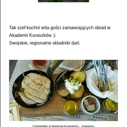
Tak
szef kuchni wita gości
zamawiających obiad w
Akademii Kuraszków :)
Swojskie
,
regionalne
składniki
dań
.
Czekadełko w Akademii Kuraszków - rewelacja,