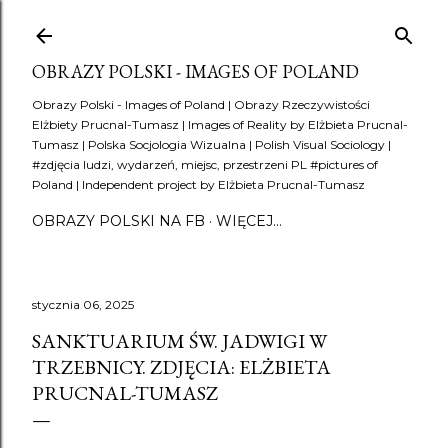
Przejdź do głównej zawartości
OBRAZY POLSKI - IMAGES OF POLAND
Obrazy Polski - Images of Poland | Obrazy Rzeczywistości
Elżbiety Prucnal-Tumasz | Images of Reality by Elżbieta Prucnal-
Tumasz | Polska Socjologia Wizualna | Polish Visual Sociology |
#zdjęcia ludzi, wydarzeń, miejsc, przestrzeni PL #pictures of
Poland | Independent project by Elżbieta Prucnal-Tumasz
OBRAZY POLSKI NA FB
WIĘCEJ…
stycznia 06, 2025
SANKTUARIUM ŚW. JADWIGI W
TRZEBNICY. ZDJĘCIA: ELŻBIETA
PRUCNAL-TUMASZ