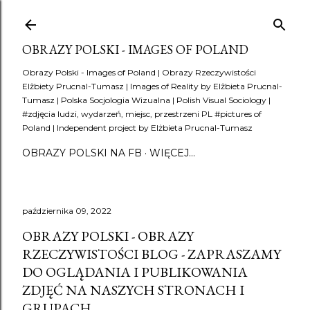
Przejdź do głównej zawartości
OBRAZY POLSKI - IMAGES OF POLAND
Obrazy Polski - Images of Poland | Obrazy Rzeczywistości
Elżbiety Prucnal-Tumasz | Images of Reality by Elżbieta Prucnal-
Tumasz | Polska Socjologia Wizualna | Polish Visual Sociology |
#zdjęcia ludzi, wydarzeń, miejsc, przestrzeni PL #pictures of
Poland | Independent project by Elżbieta Prucnal-Tumasz
OBRAZY POLSKI NA FB
WIĘCEJ…
października 09, 2022
OBRAZY POLSKI - OBRAZY
RZECZYWISTOŚCI BLOG - ZAPRASZAMY
DO OGLĄDANIA I PUBLIKOWANIA
ZDJĘĆ NA NASZYCH STRONACH I
GRUPACH